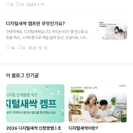
추는 것이 매우 중요해졌는데요. 앞으로는 단순히 컴퓨터
의 공동학습이 가능합니다. 셋째, 실습으로 직접 코딩해볼
0
0
2023. 1. 11.
를 사용하는 능력을 넘어서 온라인상의 정보를 올바르게
수 있습니다. (*..
판단하고 목적에 맞게 데이터를 통합적으로 활용하는 능력
이 주목받을 것입니다. 청소년들은 스마트폰과 온라인을
디지털새싹 캠프란 무엇인가요?
활용하는데 익숙하기 때문에 빅 데이터를 공부하고 소프트
글 내용
웨어나 인공지능 분야와 친숙해질 수 있다면 산업의 미래
안녕하세요, 디지털새싹입니다. 우리는 터치 몇 번으로 쇼
를 이끌어가는 인재로 자리매김하는 데 도움이 될 것입니
핑을 하고, 스마트폰으로 책을 빌려 읽고, 인공지능 스피커
다. 그렇다면 디지털새싹이 청소년들에게 꼭 필요한 이유
로 노래를 트는 것 등이 매우 자연스러운 시대에 살고 있습
는 무엇일까요? #먼 미래가 아닌, 지금 당장 디지털 역량을
14
6
2022. 12. 17.
니다. 그만큼 디지털의 기술의 발전은 우리에게 새로운 일
쌓을 수 있어요! 교육부와 17개 시 · 도교육청 및 한국과학
상을 선물했는데요. 특히 한국은 디지털 강국이라 불릴 정
창의재단은 전국적으로 디지털새싹 캠프를 운영하여 방..
도로 앞서나가고 있습니다. 이렇게 발전한 기술은 매우 빠
르게 우리 삶 속에 자리를 잡았고, ‘디지털’ 이 없는 세상을
상상하기 힘들 정도입니다. 이에 교육부와 17개 시도교육
이 블로그 인기글
청, 한국과학창의재단에서는 변화하는 시대의 흐름에 발맞
춰 자라나는 새싹들이 디지털 인재로 거듭날 수 있도록 를
개최합니다. 디지털 새(New) 싹(Software · AI Camp)
캠프가 무엇인가요? 전국의 초·중·고 학생들에게 소프트웨
어와 인공지능에 대한..
2026 디지털새싹 신청방법 | 초
디지털새싹이란?