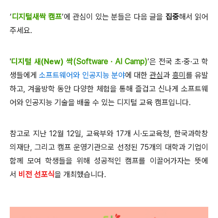
‘
디지털새싹 캠프
’
에 관심이 있는 분들은
다음 글을
집중
해서 읽어
주세요
.
'
디지털 새(New) 싹
(Software · AI Camp)
’
은
전국 초
·
중
·
고 학
생들에게
소프트웨어와 인공지능 분야
에 대한
관심
과
흥미
를 유발
하고
,
겨울방학 동안 다양한 체험을 통해
즐겁고 신나게 소프트웨
어와 인공지능 기술을 배울 수 있는 디지털 교육 캠프입니다
.
참고로 지난
12
월
12
일
,
교육부와
17
개 시
·
도교육청
,
한국과학창
의재단
,
그리고 캠프 운영기관으로 선정된
75
개의 대학과 기업이
함께 모여
학생들을 위해 성공적인 캠프를 이끌어가자는 뜻에
서
비전 선포식
을 개최했습니다
.