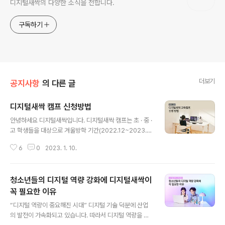
디지털새싹의 다양한 소식을 전합니다.
구독하기
더보기
공지사항
의 다른 글
디지털새싹 캠프 신청방법
글 내용
안녕하세요 디지털새싹입니다. 디지털새싹 캠프는 초 · 중 ·
고 학생들을 대상으로 겨울방학 기간(2022.12~2023.2)
동안 90개의 운영 기관에서 정규 교과와 연계된 다양한 디
6
0
2023. 1. 10.
지털교육 프로그램을 제공하고 있습니다. 특히 학생들이
소프트웨어와 인공지능에 대한 관심과 흥미를 갖게 할 뿐
만 아니라, 디지털 교육 격차 해소를 하는 데 큰 의미가 있
청소년들의 디지털 역량 강화에 디지털새싹이
는데요. 지금부터는 청소년 여러분들이 캠프에서 어떤 것
을 얻을 수 있는지, 신청은 어떻게 할 수 있는지 자세히 안
꼭 필요한 이유
글 내용
내해 드리겠습니다. #캠프에서 어떤 것을 배울 수 있나요?
“디지털 역량이 중요해진 시대” 디지털 기술 덕분에 산업
첫째, 정규 교육과정과 연계한 소프트웨어 · 인공지능의 기
의 발전이 가속화되고 있습니다. 따라서 디지털 역량을 갖
초 및 심화 교육을 받을 수 있습니다. 둘째, 프로젝트 기반