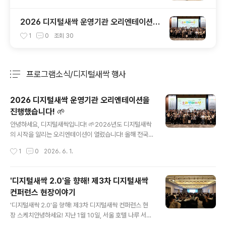
2026 디지털새싹 운영기관 오리엔테이션을
진행했습니다! 🌱
1
0
조회
30
프로그램소식/디지털새싹 행사
분류 전체보기
주요 글 목록
2026 디지털새싹 운영기관 오리엔테이션을
진행했습니다! 🌱
글 내용
안녕하세요, 디지털새싹입니다! 🌱2026년도 디지털새싹
의 시작을 알리는 오리엔테이션이 열렸습니다! 올해 전국
45개 운영기관 담당자분들께서 한자리에 모여 2026년
작성시간
1
0
2026. 6. 1.
디지털새싹이 어떻게 하면 더 잘 운영되고, 전국 학생들에
게 더 의미 있는 교육이 될 수 있을지 함께 고민하고 방향을
나눈 자리였는데요. 참석하신 운영기관 관계자분들께서도
'디지털새싹 2.0'을 향해! 제3차 디지털새싹
새로운 한 해를 시작하는 설렘과 각오로 🌟자리를 빛내주
컨퍼런스 현장이야기
셨답니다!🌟🐣 올해 디지털새싹, 이렇게 달라졌어요! (◕‿
글 내용
◕✿)프로그램 신청, 5월 26일부터 시작됩니다.드디어 20
'디지털새싹 2.0'을 향해! 제3차 디지털새싹 컨퍼런스 현
26년 디지털새싹 프로그램 신청이 5월 26일부터 본격적
장 스케치안녕하세요! 지난 1월 10일, 서울 호텔 나루 서
으로 시작되었습니다! 강사선생님이 학교로 오시는 방문형
울-엠갤러리에서 열린 '제3차 디지털새싹 컨퍼런스' 현장