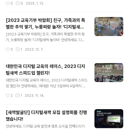
작성시간
0
0
2025. 1. 13.
과 프로그램에 꼭 맞는 교육 현장으로 학생들이 찾아가는
소식을 전해드립니다. 이번 컨퍼런스에서는 디지털새싹의
집합형, 두 가지 방식으로 운영되니 ..
성과와 함께 앞으로의 발전 방향에 대한 의미있는 논의가
이루어졌는데요. 그 현장의 이야기를 생생하게 전해드리겠
[2023 교육기부 박람회] 친구, 가족과의 특
습니다. 디지털새싹, 어떤 프로그램인가요? 혹시 디지털새
별한 추억 쌓기, 누룽찌랑 놀자! ‘디지털새싹
싹을 처음 들어보시는 분들을 위해 간단히 소개해드릴게
글 내용
놀이터’
요. 디지털새싹은 교육부, 17개 시도교육청, 한국과학창의
[2023 교육기부 박람회] 친구, 가족과의 특별한 추억 쌓
재단이 함께하는 교육 프로그램입니다. 2022년 겨울방학
기, 누룽찌랑 놀자! ‘디지털새싹 놀이터’ 안녕하세요. 디지
부터 시작되어 전국의 초·중·고등학생들에게 SW·AI를 즐
털새싹입니다! 지난 11월 30일(목)부터 12월 3일(일)까지
작성시간
0
1
2023. 12. 7.
겁게 체험하고 배울 수 있는 기회를 제공하고 있죠. 놀라운
킨텍스에서 펼쳐진 2023년 늘봄학교‧교육기부 박람회에
성과를 이뤄낸 2024년2024년 디..
(이하 디지털새싹 놀이터)으로 참여해 많은 분들과 즐거운
시간을 보내고 왔습니다. 이번 디지털새싹 놀이터에는 한
대한민국 디지털 교육의 레이스, 2023 디지
양대학교 에리카와 맘이랜서에서 준비한 다양한 체험 프로
털새싹 스피드업 챌린지!
그램이 있었습니다. 먼저, 한양대학교 에리카에서 준비한
글 내용
2가지 프로그램부터 살펴볼까요? Chat GPT로 만드는
대한민국 디지털 교육의 레이스, 2023 디지털새싹 스피드
‘다이노게임’은 참가자분들이 직접 게임기를 조립해보고 C
업 챌린지! 안녕하세요, 여러분! 지난 3일부터 4일까지 일
hatGPT를 활용하여 게임도 만들어 보는 오감 만족 체험
산 킨텍스 제2전시장에서 열린 'SW교육 페스티벌' 기억하
작성시간
2
1
2023. 11. 14.
이었습니다. AI 노바로 즐기는 가족 릴레이는 AI 노바라는
시나요? 이 행사에서 대한민국 디지털 교육의 중요성을 알
로봇을 활용해서 트랙을 ..
리기 위해 '2023 디지털새싹 스피드업 챌린지(이하 스피
드업 챌린지)'라는 이름으로 디지털새싹도 참여했습니다.
[새싹발굴단] 디지털새싹 모집 설명회를 진행
스피드업 챌린지는 레이싱 컨셉으로 진행되었는데요! 디지
했습니다!
털새싹 캠프를 운영하는 10개의 기관이 참여하여 흥미로
글 내용
운 소프트웨어와 인공지능 체험을 제공했습니다. 감정(eM
안녕하세요. 디지털 교육 발전과 캠프 소식을 전해드리기