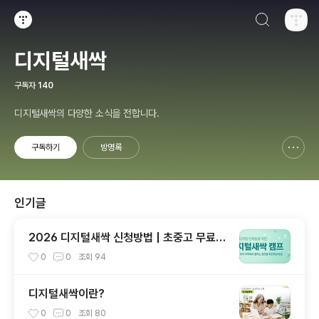
검색하기
티스토리
디지털새싹
구독자
140
디지털새싹의 다양한 소식을 전합니다.
구독하기
방명록
신고하기 레이어
열기
인기글
2026 디지털새싹 신청방법 | 초중고 무료 A
I·SW 교육 프로그램
0
0
조회
94
디지털새싹이란?
0
0
조회
80