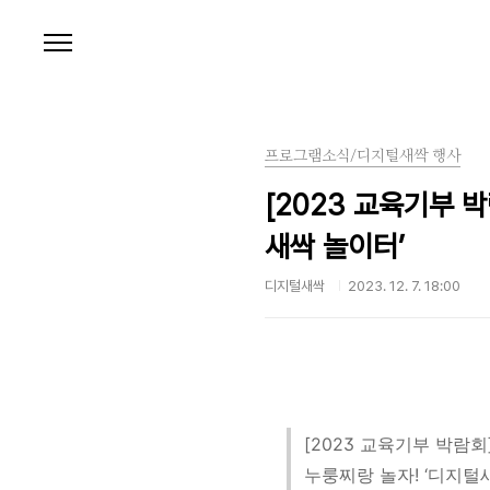
본문 바로가기
프로그램소식/디지털새싹 행사
[2023 교육기부 
새싹 놀이터’
디지털새싹
2023. 12. 7. 18:00
[2023 교육기부 박람회
누룽찌랑 놀자! ‘디지털