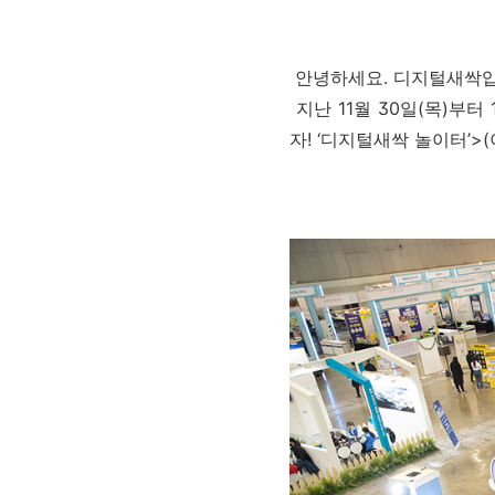
안녕하세요. 디지털새싹입
지난 11월 30일(목)부
자! ‘디지털새싹 놀이터’