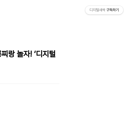
디지털새싹
구독하기
룽찌랑 놀자! ‘디지털