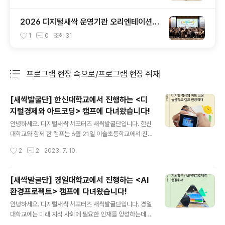
2026 디지털새싹 운영기관 오리엔테이션을
진행했습니다! 🌱
1
0
조회
31
프로그램 현장 속으로/프로그램 현장 취재
분류 전체보기
주요 글 목록
[새싹발굴단] 한신대학교에서 진행하는 <디
지털경제와 아트코딩> 캠프에 다녀왔습니다!
글 내용
안녕하세요. 디지털새싹 서포터즈 새싹발굴단입니다. 한신
대학교와 함께 한 캠프는 6월 21일 이솔초등학교에서 진
행되었습니다! 이번 수업 시간에는 디지털 화폐에 대해 알
작성시간
2
2
2023. 7. 10.
아보고, ‘마이크로비트’를 활용한 응용 게임을 해보았습니
다. 캠프가 궁금하시다면 지금 바로 이미지 혹은 링크를 클
릭해주세요! ★콘텐츠 바로가기: https://blog.naver.co
[새싹발굴단] 경일대학교에서 진행하는 <AI
m/new_sac/223149332418 [디지털새싹 새싹발굴
환경프로젝트> 캠프에 다녀왔습니다!
단] 한신대학교에서 진행하는 교육캠프에 다녀왔 [디지털
글 내용
새싹 새싹발굴단] 한신대학교에서 진행하는 교육캠프에 다
안녕하세요. 디지털새싹 서포터즈 새싹발굴단입니다. 경일
녀왔습니... blog.naver.com
대학교에는 미래 지식 사회에 필요한 인재를 양성하는데
특별한 관심을 가지고 있다고 하는데요. 그 중에서도 인공