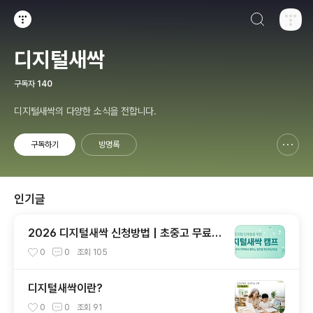
검색하기
티스토리
디지털새싹
구독자
140
디지털새싹의 다양한 소식을 전합니다.
구독하기
방명록
신고하기 레이어
열기
인기글
2026 디지털새싹 신청방법 | 초중고 무료 A
I·SW 교육 프로그램
0
0
조회
105
디지털새싹이란?
0
0
조회
91