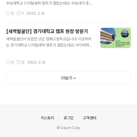
우송대학교 디지털새싹 캠프가 열렸는데요! 우송대가 준비
한 캠프는 바로 랍니다! 캠프 현장을 어땠을 지 궁금하시다
작성시간
0
1
2023. 2. 8.
면 지금 바로 이미지를 클릭해보세요! ● 콘텐츠 바로가기 :
https://blog.naver.com/new_sac/22300916969
1
[새싹발굴단] 경기대학교 캠프 현장 방문기
글 내용
새싹발굴단이 방문한 곳은 청북고등학교입니다! 이곳에서
는 경기대학교 디지털새싹 캠프가 열렸는데요! 사이버파이
로 배우는 파이썬 인공지능 코딩 수업 자세히 보고 싶다면
지금 바로 아래 링크로 접속해주세요! https://blog.nave
작성시간
0
0
2023. 2. 8.
r.com/new_sac/223009253583
더보기
의안내
티스토리
로그인
고객센터
© Daum Corp.