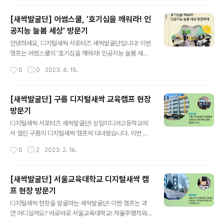
면 지금 바로 이미지 혹은 아래 링크를 클릭해주세요! ★
콘텐츠 바로가기 : https://blog.naver.com/new_sac/
[새싹발굴단] 어썸스쿨, '호기심을 깨워라! 인
223117326631 [디지털새싹 새싹발굴단] 조은에듀테크
공지능 늘봄 세상' 방문기
와 함께 화성탐사를 다녀왔어요! [디지털새싹 새싹발굴단]
글 내용
조은에듀테크와 함께 화성탐사를 다녀왔어요! 안녕하세요!
안녕하세요, 디지털새싹 서포터즈 새싹발굴단입니다! 이번
새싹발굴단 봄날이입니... blog.naver.com
캠프는 어썸스쿨의 '호기심을 깨워라! 인공지능 늘봄 세상'
입니다. 인공지능에 대해 배우는 흥미진진한 수업이었습니
작성시간
0
0
2023. 6. 15.
다 ~ 궁금하시다면 지금 바로 이미지 혹은 아래 링크를 클
릭해주세요! ★ 콘텐츠 바로가기 : https://blog.naver.c
om/new_sac/223117303297 [디지털새싹 새싹발굴
[새싹발굴단] 구름 디지털새싹 교육캠프 현장
단] 어썸스쿨, ‘호기심을 깨워라! 인공지능 늘봄 세상’현장
방문기
취재 [디지털새싹 새싹발굴단] 어썸스쿨(컨소시엄 : 글로
글 내용
랑), ‘호기심을 깨워라! 인공지능 늘봄 세상’현장 취... blo
디지털새싹 서포터즈 새싹발굴단! 상일미디어고등학교에
g.naver.com
서 열린 구름의 디지털새싹 캠프에 다녀왔습니다. 이번 교
육캠프에서는 자바에 대해서 배웠는데요! 자바란 무엇인
작성시간
0
2
2023. 2. 16.
지, 또한 어떤 교육이 이뤄졌는지 궁금하시다면? 지금 바로
이미지 혹은 링크를 클릭해주세요! ● 콘텐츠 바로가기 : ht
tps://blog.naver.com/new_sac/223016300757
[새싹발굴단] 서울교육대학교 디지털새싹 캠
프 현장 방문기
글 내용
디지털새싹 현장을 발굴하는 새싹발굴단! 이번 캠프는 과
연 어디일까요? 바로바로 서울교육대학교! 자율주행차와
드론의 매력이 가득한 캠프 현장! 직접 코딩한 자율주행 자