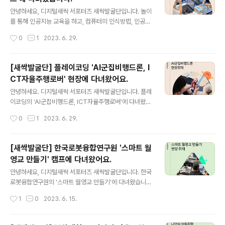
글 내용
안녕하세요, 디지털새싹 서포터즈 새싹발굴단입니다. 놀이
를 통해 인공지능 교육을 하고, 컴퓨터의 인식방법, 인공지
능 분류방법, 기계학습 원리를 실제로 체험하며 배워보는
작성시간
0
1
2023. 6. 29.
'뚝딱뚝딱 코딩하기: 체험키트로 만드는 코딩랜드'에 다녀
왔습니다. 캠프가 궁금하시다면 지금 바로 이미지 혹은 아
래 링크를 클릭해주세요! ★콘텐츠 바로가기: https://blo
[새싹발굴단] 플레이코딩 'AI군집비행드론, I
g.naver.com/new_sac/223142036675 [디지털새
CT자율주행로버' 현장에 다녀왔어요.
싹 새싹발굴단] 테크빌에서 진행한 에 다녀왔답니다^^ [디
글 내용
지털새싹 새싹발굴단] 테크빌에서 진행한 에 다녀왔답니다
안녕하세요. 디지털새싹 서포터즈 새싹발굴단입니다. 플레
^^ 안녕하세요!... blog.naver.com
이코딩의 'AI군집비행드론, ICT자율주행로버'에 다녀왔습
니다. 코딩을 활용한 팀별군집비행과 블록코딩을 활용한
작성시간
0
1
2023. 6. 29.
자율주행로버 제작을 해보는 시간이었습니다. 캠프가 궁금
하시다면 지금 바로 이미지 혹은 아래 링크를 클릭해주세
요! ★콘텐츠 바로가기: https://blog.naver.com/new_
[새싹발굴단] 한국로봇융합연구원 '스마트 월
sac/223140932901
영교 만들기' 캠프에 다녀왔어요.
글 내용
안녕하세요, 디지털새싹 서포터즈 새싹발굴단입니다. 한국
로봇융합연구원의 '스마트 월영교 만들기'에 다녀왔습니
다. 아두이노 기반의 피지커 교구를 활용하여 코딩 알고리
작성시간
1
0
2023. 6. 15.
즘을 구현해보는 시간이었습니다. 캠프가 궁금하시다면 지
금 바로 이미지 혹은 아래 링크를 클릭해주세요! ★ 콘텐츠
바로가기 : https://blog.naver.com/new_sac/22312