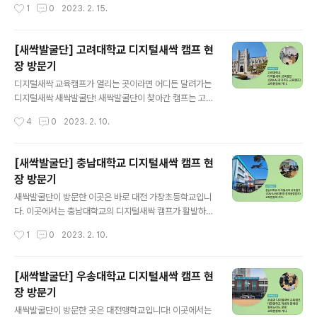
작성시간
1
0
2023. 2. 15.
동차를 가지고 레이싱해보고, 드론을 움직이며 장애물도
피해보는 흥미진진한 수업이었는데요! 궁금하시다면 지금
바로 이미지 혹은 아래 링크를 클릭해주세요! ● 콘텐츠 바
[새싹발굴단] 고려대학교 디지털새싹 캠프 현
로가기 : https://blog.naver.com/new_sac/223016
장 방문기
317612
글 내용
디지털새싹 교육캠프가 열리는 곳이라면 어디든 달려가는
디지털새싹 새싹발굴단! 새싹발굴단이 찾아간 캠프는 고려
대학교의 SW·AI 자기주도 캠프 입니다! 신기하고 재미있
작성시간
4
0
2023. 2. 10.
는 체험학습과 달콤한 간식이 기다리는 현장속으로 함께
들어가보실까요? 자세한 내용이 궁금하시다면 지금 바로
이미지를 클릭하거나 아래 링크를 클릭해주세요! ● 콘텐
[새싹발굴단] 충남대학교 디지털새싹 캠프 현
츠 바로가기 : https://blog.naver.com/new_sac/223
장 방문기
011425308
글 내용
새싹발굴단이 방문한 이곳은 바로 대전 가장초등학교입니
다. 이곳에서는 충남대학교의 디지털새싹 캠프가 활발하게
운영되고 있었는데요! 충남대학교의 따끈따끈한 현장 소식
작성시간
1
0
2023. 2. 10.
과 학생들의 반응까지 담았습니다! 자세한 내용이 궁금하
시다면 지금 바로 이미지를 클릭해주세요! ● 콘텐츠 바로
가기 : https://blog.naver.com/new_sac/22301128
[새싹발굴단] 우송대학교 디지털새싹 캠프 현
2134
장 방문기
글 내용
새싹발굴단이 방문한 곳은 대전맹학교입니다! 이곳에서는