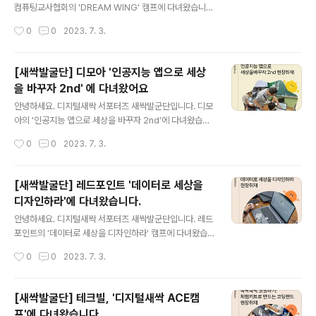
털새싹 교육캠프, 인공지능을 통해 세상을 보는 눈을 [디지
컴퓨팅교사협회의 'DREAM WING' 캠프에 다녀왔습니
털새싹 새싹발굴단] 대진대학교 디지털새싹 교육캠프, 인
다. 엔트리로 햄스터 로봇을 조작하며 코딩 원리를 배우는
작성시간
0
0
2023. 7. 3.
공지능을 통해 세상을 보는 눈을 넓히다! 안... blog.nave
시간이었습니다. 캠프가 궁금하시다면 지금 바로 이미지
r.com
혹은 링크를 클릭해주세요! ★콘텐츠 바로가기: https://bl
og.naver.com/new_sac/223142855886 [디지털
[새싹발굴단] 디모아 '인공지능 앱으로 세상
새싹 새싹발굴단] ATC초등컴퓨팅교사협회에서 진행하는
을 바꾸자 2nd' 에 다녀왔어요
교육캠프에 다녀왔습니 [디지털새싹 새싹발굴단] ATC초
글 내용
등컴퓨팅교사협회에서 진행하는 교육캠프에 ... blog.nav
안녕하세요. 디지털새싹 서포터즈 새싹발군단입니다. 디모
er.com
아의 '인공지능 앱으로 세상을 바꾸자 2nd'에 다녀왔습니
다. Power Apps를 활용해 앱을 만들어보는 시간이었습
작성시간
0
0
2023. 7. 3.
니다. 캠프가 궁금하시다면 지금 바로 이미지 혹은 아래 링
크를 클릭해주세요! ★ 콘텐츠 바로가기: https://blog.na
ver.com/new_sac/223142844217 [디지털새싹 새
[새싹발굴단] 레드포인트 '데이터로 세상을
싹발굴단] 디모아에서 진행하는 교육 캠프에 [디지털새싹
디자인하라'에 다녀왔습니다.
새싹발굴단] 디모아에서 진행하는 교육 캠프에 다... blog.
글 내용
naver.com
안녕하세요. 디지털새싹 서포터즈 새싹발군단입니다. 레드
포인트의 '데이터로 세상을 디자인하라' 캠프에 다녀왔습
니다. EZSTEAM을 활용하여 탐구하는 즐거운 시간이었
작성시간
0
0
2023. 7. 3.
습니다. 캠프가 궁금하시다면 지금 바로 이미지 혹은 아래
링크를 클릭해주세요! ★콘텐츠 바로가기: https://blog.
naver.com/new_sac/223142037337
[새싹발굴단] 테크빌, '디지털새싹 ACE캠
프'에 다녀왔습니다.