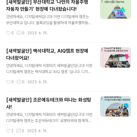
[새싹발굴단] 부산대학교 '나만의 자율주행
7645188 [디지털새싹 새싹발굴단] 한국로봇융합연구원
자동차 만들기' 현장에 다녀왔습니다!
캠프에 다녀왔습니다! [디지털새싹 새싹발굴단] 한국로봇
글 내용
융합연구원 캠프에 다녀왔습니다! 안녕하... blog.naver.c
안녕하세요, 디지털새싹입니다! 이번 디지털새싹 캠프는
om
부산대학교 입니다. 블록코딩을 활용하여 자율주행자동차
를 만드는 시간이었습니다! 캠프가 궁금하시다면 지금 바
작성시간
0
0
2023. 6. 15.
로 이미지 혹은 아래 링크를 클릭해주세요! ★ 콘텐츠 바로
가기 : https://blog.naver.com/new_sac/2231275
31877 [디지털새싹 새싹발굴단] 부산대학교의 현장에 다
[새싹발굴단] 백석대학교, AIQ캠프 현장에
녀왔어요! [디지털새싹 새싹발굴단] 부산대학교 디지털새
다녀왔어요!
싹 교육캠프 현장에 ... blog.naver.com
글 내용
안녕하세요, 디지털새싹 서포터즈 새싹발굴단입니다! 이번
디지털새싹 캠프는 백석대학교 'AIQ 캠프' 입니다. 디지털
기반 로봇코딩교육으로 ChatGPT를 활용한 미니프로젝
작성시간
0
0
2023. 6. 15.
트 모델 수업을 경험하는 시간이었습니다! 캠프가 궁금하
시다면 지금 바로 이미지 혹은 아래 링크를 클릭해주세요!
★ 콘텐츠 바로가기 : https://blog.naver.com/new_s
[새싹발굴단] 조은에듀테크와 떠나는 화성탐
ac/223122496186 [디지털새싹 새싹발굴단] 백석대학
사!
교에서 열린 AIQ캠프 현장에 다녀왔어요! [디지털새싹 새
글 내용
싹발굴단] 백석대학교에서 열린 AIQ캠프 현장에 다녀왔어
안녕하세요, 디지털새싹 서포터즈 새싹발굴단입니다! 이번
요! 안녕하세요! 디지털 봄날을 ... blog.naver.com
디지털새싹 캠프는 조은에듀테크의 '로봇타워와 함게하는
디지털 FUNFUN캠프' 입니다. 우주탐사 플러버 프로젝트
작성시간
2
0
2023. 6. 15.
로 화성탐사를 하는 즐거운 시간이었습니다 ~ 궁금하시다