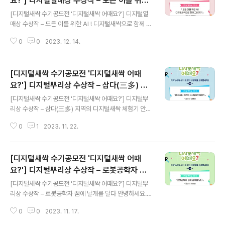
요?'] 디지털열매상 수상작 – 모든 이를 위한
글 내용
다고 생각했던 웹 프로그래밍을 배우며…. 박다현 나는 특
AI ! 디지털새싹으로 함께 그려가기
[디지털새싹 수기공모전 '디지털새싹 어때요?'] 디지털열
성화고등학교에 진학한 뒤로 일반 고등학교나 특목 고등학
매상 수상작 – 모든 이를 위한 AI ! 디지털새싹으로 함께 그
교에 진학한 또래 친구들에 비해 SW, AI 학습이 부족하다
려가기 안녕하세요. 디지털새싹입니다. 오늘도 지난봄, 디
고 은연중에 느끼고 있었다. 이것을 느끼게 된 계기는 작년
0
0
2023. 12. 14.
지털새싹 캠프 참여 소감을 주제로 한 디지털새싹 수기공
인 1학년 때에 다른 고등학교에 ..
모전 ‘디지털새싹 어때요?’ 수상작을 소개해드리겠습니다.
디지털열매상 수상작 강지우님의 작품 ‘모든 이를 위한 AI !
[디지털새싹 수기공모전 '디지털새싹 어때
디지털새싹으로 함께 그려가기’ 함께 만나 볼까요? ▼ 원
문 보기 ▼ ​ 모든 이를 위한 AI ! 디지털새싹으로 함께 그려
요?'] 디지털뿌리상 수상작 – 삼다(三多) 지
글 내용
가기 강지우 코로나19로 아이들의 교육 격차를 체감하며,
역의 디지털새싹 체험기
[디지털새싹 수기공모전 '디지털새싹 어때요?'] 디지털뿌
주어진 환경에 상관없이 아이들 개개인이 스스로 배움과
리상 수상작 – 삼다(三多) 지역의 디지털새싹 체험기 안녕
성장을 할 수 있는 방안을 고민하게 되었습니다. 이러한 생
하세요. 디지털새싹입니다. 오늘도 지난봄, 디지털새싹 캠
각은 AI 분야에 대한 관심으로 이어졌고, 이번에 디지털새
0
1
2023. 11. 22.
프 참여 소감을 주제로 한 디지털새싹 수기공모전 ‘디지털
싹 「디지털 경제와 ..
새싹 어때요?’ 수상작을 소개해드리려 합니다. 디지털뿌리
상 수상작 신현의님의 작품 ‘삼다(三多) 지역의 디지털새
[디지털새싹 수기공모전 '디지털새싹 어때
싹 체험기’ 함께 만나 볼까요? ▼ 원문 보기 ▼ 삼다(三多)
지역의 디지털새싹 체험기 신현의 내가 근무하는 곳은 포
요?'] 디지털뿌리상 수상작 – 로봇공학자 꿈
글 내용
천의 끝자락에 위치한 영북면이다. 여기는 군부대, 논, 산이
에 날개를 달다
[디지털새싹 수기공모전 '디지털새싹 어때요?'] 디지털뿌
많은 삼다(三多) 지역이라고 할 수 있겠다. 하지만 결코 학
리상 수상작 – 로봇공학자 꿈에 날개를 달다 안녕하세요.
생들의 학습에 유리한 지역이라고는 할 수 없다. 방과 후에
디지털새싹입니다. 오늘도 지난봄, 디지털새싹 캠프 참여
도 집에 갈 수 없는 기숙사 학교인 우리 학교에 한국과학창
0
0
2023. 11. 17.
소감을 주제로 한 디지털새싹 수기공모전 ‘디지털새싹 어
의재단에서 진행하는 디지털새..
때요?’ 수상작을 소개해드리려 합니다. 디지털뿌리상 수상