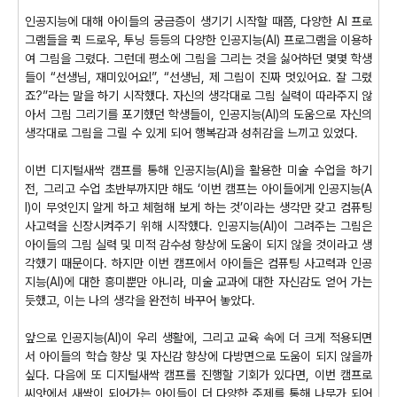
인공지능에 대해 아이들의 궁금증이 생기기 시작할 때쯤, 다양한 AI 프로
그램들을 퀵 드로우, 투닝 등등의 다양한 인공지능(AI) 프로그램을 이용하
여 그림을 그렸다. 그런데 평소에 그림을 그리는 것을 싫어하던 몇몇 학생
들이 “선생님, 재미있어요!”, “선생님, 제 그림이 진짜 멋있어요. 잘 그렸
죠?”라는 말을 하기 시작했다. 자신의 생각대로 그림 실력이 따라주지 않
아서 그림 그리기를 포기했던 학생들이, 인공지능(AI)의 도움으로 자신의
생각대로 그림을 그릴 수 있게 되어 행복감과 성취감을 느끼고 있었다.
이번 디지털새싹 캠프를 통해 인공지능(AI)을 활용한 미술 수업을 하기
전, 그리고 수업 초반부까지만 해도 ‘이번 캠프는 아이들에게 인공지능(A
I)이 무엇인지 알게 하고 체험해 보게 하는 것’이라는 생각만 갖고 컴퓨팅
사고력을 신장시켜주기 위해 시작했다. 인공지능(AI)이 그려주는 그림은
아이들의 그림 실력 및 미적 감수성 향상에 도움이 되지 않을 것이라고 생
각했기 때문이다. 하지만 이번 캠프에서 아이들은 컴퓨팅 사고력과 인공
지능(AI)에 대한 흥미뿐만 아니라, 미술 교과에 대한 자신감도 얻어 가는
듯했고, 이는 나의 생각을 완전히 바꾸어 놓았다.
앞으로 인공지능(AI)이 우리 생활에, 그리고 교육 속에 더 크게 적용되면
서 아이들의 학습 향상 및 자신감 향상에 다방면으로 도움이 되지 않을까
싶다. 다음에 또 디지털새싹 캠프를 진행할 기회가 있다면, 이번 캠프로
씨앗에서 새싹이 되어가는 아이들이 더 다양한 주제를 통해 나무가 되어