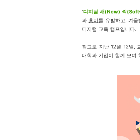
'
디지털 새(New) 싹
(Sof
과
흥미
를 유발하고
,
겨울
디지털 교육 캠프입니다
.
참고로 지난
12
월
12
일
,
대학과 기업이 함께 모여