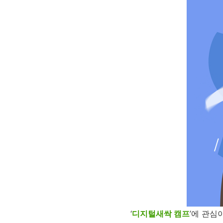
‘
디지털새싹 캠프
’
에 관심