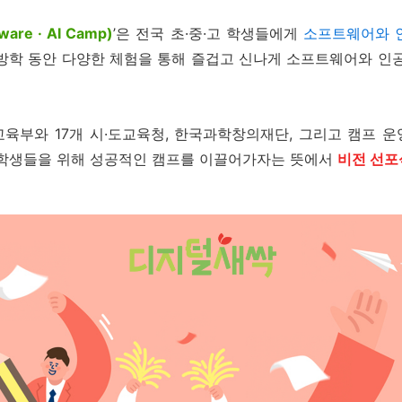
tware · AI Camp)
’
은
전국 초
·
중
·
고 학생들에게
소프트웨어와 
방학 동안 다양한 체험을 통해
즐겁고 신나게 소프트웨어와 인공
교육부와
17
개 시
·
도교육청
,
한국과학창의재단
,
그리고 캠프 
학생들을 위해 성공적인 캠프를 이끌어가자는 뜻에서
비전 선포