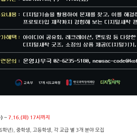
수) ~
7.16.(화) 17시까지
-6학년), 중학생, 고등학생, 각 교급 별 3개 분야 모집