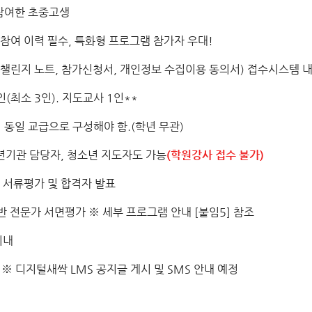
 참여한 초중고생
참여 이력 필수, 특화형 프로그램 참가자 우대!
종(챌린지 노트, 참가신청서, 개인정보 수집이용 동의서) 접수시스템 
5인(최소 3인). 지도교사 1인**
 동일 교급으로 구성해야 함.(학년 무관)
년기관 담당자, 청소년 지도자도 가능
(학원강사 접수 불가)
→ 서류평가 및 합격자 발표
반 전문가 서면평가 ※ 세부 프로그램 안내 [붙임5] 참조
이내
(금) ※ 디지털새싹 LMS 공지글 게시 및 SMS 안내 예정