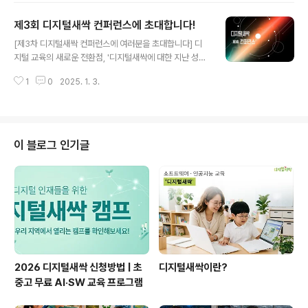
15:00~17:00장소: 한국과학기술회관 2관 대회의실1(지
제3회 디지털새싹 컨퍼런스에 초대합니다!
하 1층)주소: 서울시 강남구 테헤란로 7길 22, 한국과학기
글 내용
술회관 2관내용: 사업 주관기관 모집 공고 설명 및 질의응
[제3차 디지털새싹 컨퍼런스에 여러분을 초대합니다] 디
답■ 참석 안내참석대상: 2025년도 디지털새싹 사업 신청
지털 교육의 새로운 전환점, '디지털새싹에 대한 지난 성과
희망 기관참석인원: 기관당 최대 2인까지 가능신청방법:
와 미래를 함께 이야기해요!디지털새싹은 지난 2년간 전국
참석자 개별 신청 필수(동반 신청 불가)신청기한: 2025년
1
0
2025. 1. 3.
의 학생들에게 창의적이고 혁신적인 디지털 교육을 제공해
3월 12일(수) 18:00까지접수방법: 재단 홈페이지 접수(3
왔습니다. 이제 그 성과를 공유하고 더 큰 도약을 준비하는
월 10일 오..
자리를 아래와 같이 마련했습니다.디지털새싹과 디지털교
육에 대해 관심있는 분들의 많은 신청 바랍니다!📆 행사 개
요 • 일시: 2025년 1월 10일(금) 13:30~17:00 • 장소:
이 블로그 인기글
호텔 나루 서울- (마포역) • 주제: "변화하는 디지털새
싹, 2.0을 향한 중장기 발전 방향 모색" 🎯 주요 프로그램
1️⃣ [1부] 디지털새싹 중장기 발전 방안 - 디지털새싹 성
과 분석 및 중장기 발전 방안 연구 발표 - 현장 질의응답
2️⃣..
2026 디지털새싹 신청방법 | 초
디지털새싹이란?
중고 무료 AI·SW 교육 프로그램