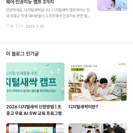
가 살아갈 삶과 직결된 기술인 만큼 학생들에게 에너지나
웨어·인공지능 캠프 3가지
글 내용
기후변화 대응 관련 소양이 필요합니다. 소프트웨어·인공
안녕하세요. 다지털새싹입니다. 디지털새싹 캠프에서는 전
지능 기술로 인류 전체에 긍정적인 영향을 펼칠 수 있는 에
국 초중고 학생 여러분들이 소프트웨어 인공지능 관련 꿈
너지, 환경 관련 기술들, 디지털새싹에서 처음 만나보면 어
에 한 발짝 다가갈 수 있도록 다양한 캠프를 운영 중입니다.
떨까요? 1. 한양대학교 : SDGs #13 기후변화 대응과 IoT
0
1
2023. 1. 31.
특히 기술 습득에만 집중하기보다는 학생들이 소프트웨어
Smart Farm - 대상 : 초..
와 인공지능 기술에 친숙해질 수 있도록 다양한 놀이형 캠
프들이 개설되어 있는데요. 게임 기획, 드론 콘텐츠 제작,
개인 미디어 콘텐츠를 제작하는 캠프들은 학생들이 가장
즐겁게 참여할 수 있는 캠프들이 아닐까 싶습니다. 오늘은
이 블로그 인기글
여러분께 놀면서 소프트웨어·인공지능 기술을 배울 수 있
는 캠프 3가지를 소개합니다. 1. 티엠디교육그룹 : MSW
게임크리에이터 캠프 - 대상 : 중학교 1~3학년 - 유형 : 집
합형 - 장소 : 제주 - 일시 : 23. 02. 13.(월) ~ 23. 02. 1
4.(..
2026 디지털새싹 신청방법 | 초
디지털새싹이란?
중고 무료 AI·SW 교육 프로그램