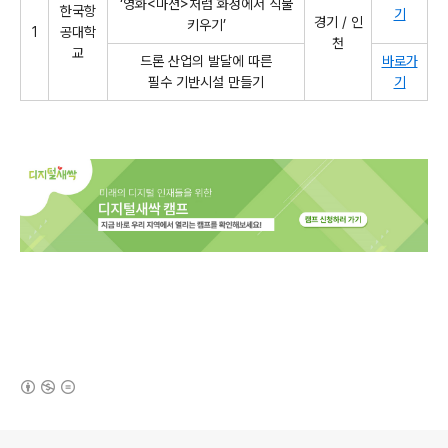
‘
영화
<
마션
>
처럼 화성에서 식물
한국항
기
경기 / 인
키우기
’
1
공대학
천
교
드론 산업의 발달에 따른
바로가
필수 기반시설 만들기
기
(새창열림)
로그 정보