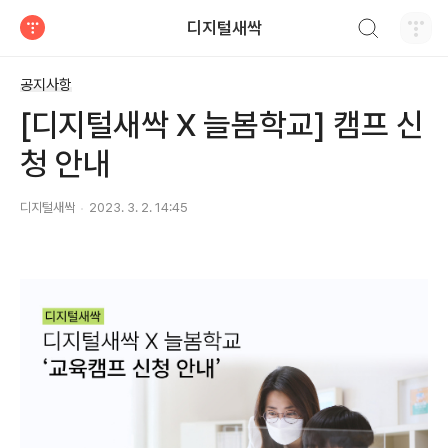
검색하기
디지털새싹
티스토리
공지사항
[디지털새싹 X 늘봄학교] 캠프 신
청 안내
디지털새싹
2023. 3. 2. 14:45