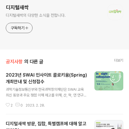
디지털새싹
디지털새싹의 다양한 소식을 전합니다.
구독하기
더보기
공지사항
의 다른 글
2023년 SWAI 인사이트 콜로키움(Spring)
개최안내 및 신청접수
글 내용
과학기술정보통신부와 한국과학창의재단은 SWAI 교육
최신 동향과 주요 쟁점 이해 제고를 위해, 산, 학, 연 연구자
들과 협업하여, 2023년 을 운영하고 있습니다. 관심있는
2
0
2023. 2. 28.
관계자 분들의 많은 신청 부탁드립니다. 신청 링크 : http
s://survey.kofac.re.kr/surv/viewSurveyInfo.do?s
urveyNo=2023-S027
디지털새싹 방문, 집합, 특별캠프에 대해 알고