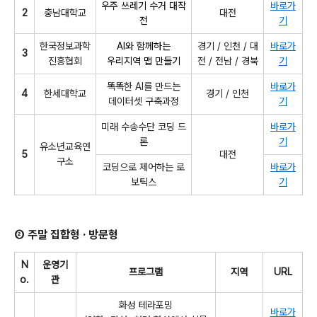
우주 쓰레기 수거 대작
바로가
2
충남대학교
대전
전
기
한국정보과학
AI와 함께하는
경기 / 인천 / 대
바로가
3
진흥협회
우리지역 맵 만들기
전 / 전남 / 경북
기
똑똑한 AI를 만드는
바로가
4
한세대학교
경기 / 인천
데이터셋 구축과정
기
미래 수송수단 코딩 드
바로가
론
기
유소년교육연
5
대전
구소
코딩으로 제어하는 로
바로가
보틱스
기
② 주말 집합형 · 방문형
N
운영기
프로그램
지역
URL
o.
관
화성 테라포밍
바로가