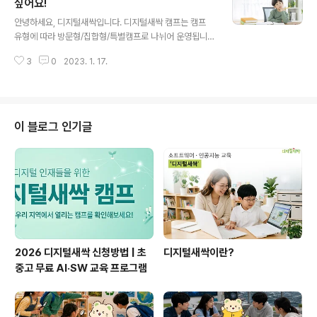
싶어요!
글 내용
안녕하세요, 디지털새싹입니다. 디지털새싹 캠프는 캠프
유형에 따라 방문형/집합형/특별캠프로 나뉘어 운영됩니
다. 오늘은 많은 분들이 궁금해하셨던 캠프 유형에 대해 설
3
0
2023. 1. 17.
명드리겠습니다. 1. 방문형 (신청자 : 담당 교사) 방문형 캠
프는 담당 선생님께서 학급별로 원하는 캠프를 신청하면
캠프를 운영하는 기관이 직접 학교에 방문하는 캠프로 학
교/학급(단체) 단위로 신청을 할 수 있습니다. 2. 집합형
(신청자 : 학부모 혹은 학생) 집합형 캠프는 학생 또는 학부
이 블로그 인기글
모님께서 신청하여 특정 장소(대학, 집합시설 등)에 모여
진행되는 캠프로 참가가 확정된 학생들은 운영기관에서 정
한 날짜/시간/장소에 해당 캠프에 참여하게 됩니다. 3. 특
별캠프 (방문형/집합형) 특별캠프는 도서·벽지, 특수교육
대상자, 다문화 배경 학생 등 ..
2026 디지털새싹 신청방법 | 초
디지털새싹이란?
중고 무료 AI·SW 교육 프로그램