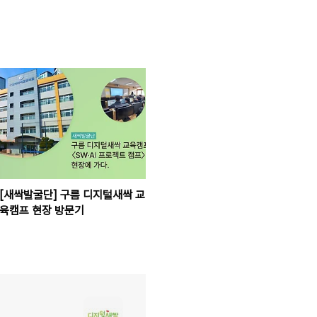
[새싹발굴단] 구름 디지털새싹 교
육캠프 현장 방문기