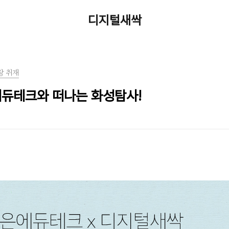
디지털새싹
장 취재
에듀테크와 떠나는 화성탐사!