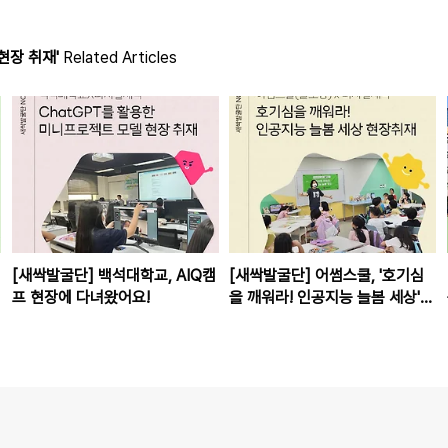
현장 취재'
Related Articles
[새싹발굴단] 백석대학교, AIQ캠
[새싹발굴단] 어썸스쿨, '호기심
프 현장에 다녀왔어요!
을 깨워라! 인공지능 늘봄 세상'
방문기