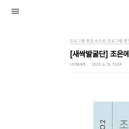
본문 바로가기
프로그램 현장 속으로/프로그램 현
[새싹발굴단] 조은
디지털새싹
2023. 6. 15. 13:59