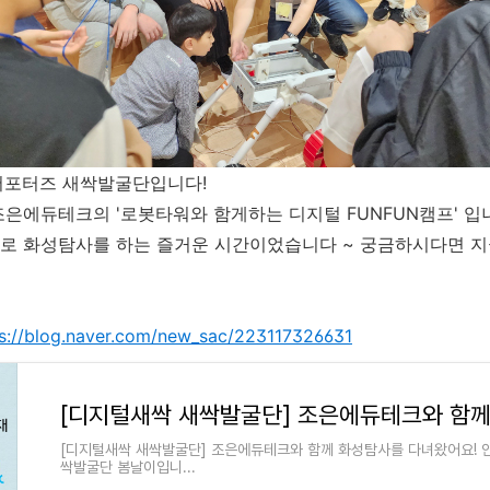
서포터즈 새싹발굴단입니다!
은에듀테크의 '로봇타워와 함게하는 디지털 FUNFUN캠프' 입
로 화성탐사를 하는 즐거운 시간이었습니다 ~ 궁금하시다면 지
ps://blog.naver.com/new_sac/223117326631
[디지털새싹 새싹발굴단] 조은에듀테크와 함께 화성탐사를 다녀왔어요! 
싹발굴단 봄날이입니...