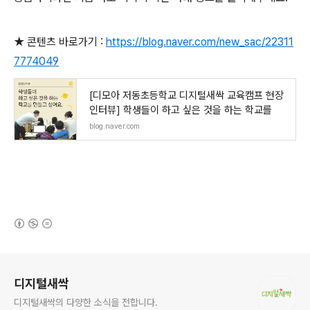
★ 콘텐츠 바로가기 :
https://blog.naver.com/new_sac/22311
7774049
[디모아 저동초등학교 디지털새싹 교육캠프 현장
인터뷰] 학생들이 하고 싶은 것을 하는 학교를
blog.naver.com
(새창열림)
로그 정보
디지털새싹
디지털새싹의 다양한 소식을 전합니다.