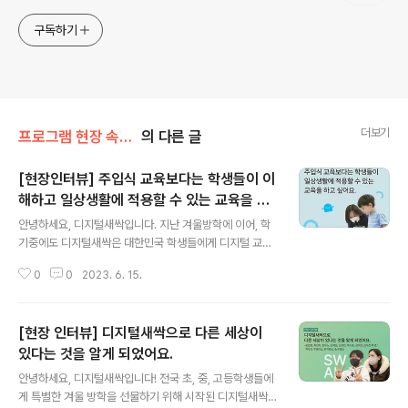
구독하기
더보기
프로그램 현장 속으로/현장 인터뷰
의 다른 글
[현장인터뷰] 주입식 교육보다는 학생들이 이
해하고 일상생활에 적용할 수 있는 교육을 하
글 내용
고 싶어요.
안녕하세요, 디지털새싹입니다. 지난 겨울방학에 이어, 학
기중에도 디지털새싹은 대한민국 학생들에게 디지털 교육
기회를 제공하기 위해 31개 운영기관과 함께 열심히 달리
0
0
2023. 6. 15.
고 있습니다. 이번 디지털새싹 캠프에서는 어떻게 진행되
는지 궁금하신 여러분들을 위해 현장의 목소리를 전해드리
겠습니다. 궁금하시다면 지금 바로 이미지 혹은 아래 링크
[현장 인터뷰] 디지털새싹으로 다른 세상이
를 클릭해주세요! ★ 콘텐츠 바로가기 : https://blog.nav
er.com/new_sac/223115233306 [어썸스쿨(컨소시
있다는 것을 알게 되었어요.
글 내용
엄 글로랑) 지축초등학교 디지털새싹 교육캠프 현장 인터
안녕하세요, 디지털새싹입니다! 전국 초, 중, 고등학생들에
뷰] 주입식 교육보다 [어썸스쿨(컨소시엄 글로랑) 지축초
게 특별한 겨울 방학을 선물하기 위해 시작된 디지털새싹
등학교 디지털새싹 교육캠프 현장 인터뷰] 주입식 교육보