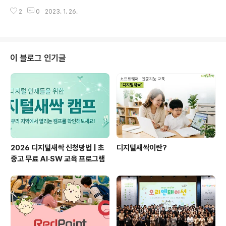
캠프🌱90개의 운영기관에서 준비한 다양한 캠프들이 전
다는 학생들이 ... blog.naver.com
2
0
2023. 1. 26.
국에서 활발하게 진행되고 있습니다! 실제 캠프 현장의 생
생한 목소리 또한 궁금하셨을 여러분들을 위해 캠프에 참
여한 학교 관계자, 학생, 학부모님의 인터뷰를 소개합니다.
지난 1월 17일, 가천대학교에서 진행하는 집합형 프로그램
'아두이노로 식물 키워봐요!’ 와 ‘엔트리로 자동 자동차 코
이 블로그 인기글
딩해 봐요!’ 현장을 다녀왔어요! 가천대학교 디지털새싹 캠
프에 참여한 학생들과 학부모님들의 인터뷰 함께 읽어봐
요! / 윤필영, 최현호 학생 인터뷰 오늘의 배움을 성장과 자
기 계발의 원동력으로 삼겠다는 윤필영, 최현호 학생의 인
터뷰입니다. Q. 안녕하세요, 자기소..
2026 디지털새싹 신청방법 | 초
디지털새싹이란?
중고 무료 AI·SW 교육 프로그램