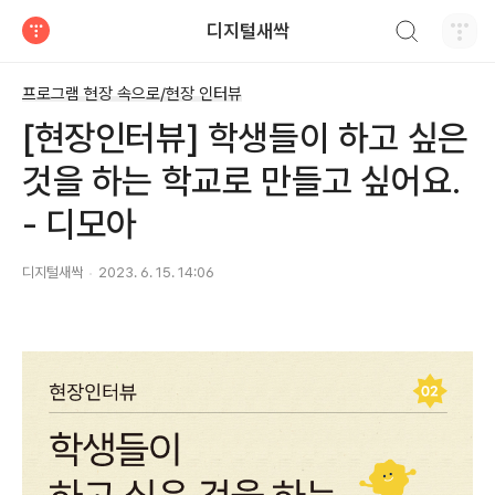
검색하기
디지털새싹
티스토리
프로그램 현장 속으로/현장 인터뷰
[현장인터뷰] 학생들이 하고 싶은
것을 하는 학교로 만들고 싶어요.
- 디모아
디지털새싹
2023. 6. 15. 14:06