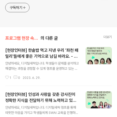
구독하기
더보기
프로그램 현장 속으로/현장 인터뷰
의 다른 글
[현장인터뷰] 한솥밥 먹고 지낸 우리 '좌천 패
밀리'들에게 좋은 기억으로 남길 바라요. - 부
글 내용
산대학교
안녕하세요, 디지털새싹입니다. 학생들이 문제를 분석하고
해결하는 과정을 경험할 수 있게 캠프를 운영하고 있는 부
산대학교의 인터뷰입니다. 궁금하시다면 지금 바로 이미지
1
0
2023. 6. 29.
혹은 아래 링크를 클릭해주세요! ★ 콘텐츠 바로가기 : htt
ps://blog.naver.com/new_sac/223130377729
[부산대학교 디지털새싹 교육캠프 현장 인터뷰] 인성과 사
[현장인터뷰] 인성과 사랑을 갖춘 강사진이
랑을 갖춘 강사진이 정확한 지식을 전 [부산대학교 디지털
새싹 교육캠프 현장 인터뷰] 인성과 사랑을 갖춘 강사진이
정확한 지식을 전달하기 위해 노력하고 있습
글 내용
정확한 지식을 전달하기 위해... blog.naver.com
니다. - 부산대학교
안녕하세요, 디지털새싹입니다. 디지털새싹 캠프를 통해
따뜻한 마음을 가지고 학생들에게 SWAI 교육을 진행하고