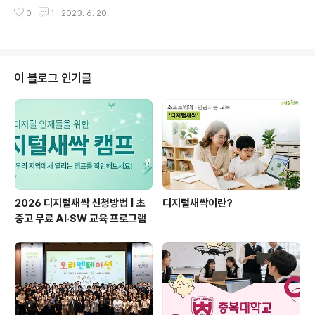
있는 부산대학교 인터뷰입니다. 궁금하시다면 지금 바로
0
1
2023. 6. 20.
이미지 혹은 아래 링크를 클릭해주세요! ★콘텐츠 바로가
기 : https://blog.naver.com/new_sac/223130377
729 [부산대학교 디지털새싹 교육캠프 현장 인터뷰] 인성
과 사랑을 갖춘 강사진이 정확한 지식을 전 [부산대학교 디
지털새싹 교육캠프 현장 인터뷰] 인성과 사랑을 갖춘 강사
이 블로그 인기글
진이 정확한 지식을 전달하기 위해... blog.naver.com
2026 디지털새싹 신청방법 | 초
디지털새싹이란?
중고 무료 AI·SW 교육 프로그램