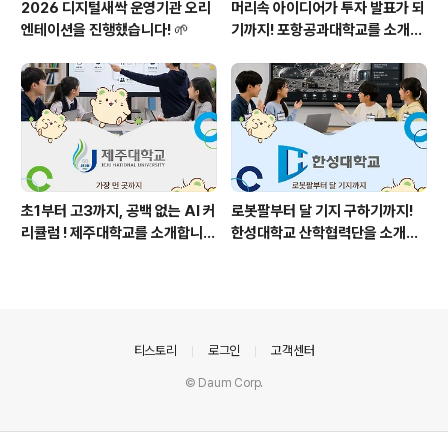
2026 디지털새싹 운영기관 오리
머리속 아이디어가 투자 발표가 되
엔테이션을 진행했습니다! 🌱
기까지! 포항공과대학교를 소개합
니다! 🚀
초1부터 고3까지, 공백 없는 AI 커
로봇팔부터 달 기지 구하기까지!
리큘럼 ! 제주대학교를 소개합니
한성대학교 산학협력단을 소개합
다! 🌊
니다! 🤖🌕
의안내
티스토리
로그인
고객센터
© Daum Corp.