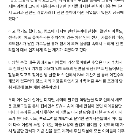
“평소 코딩에 관심이 있었는데, 디지털새싹 수업을 통해서 코딩이 이루어
지는 과정과 코딩에 사용되는 다양한 센서들에 대한 관심이 더욱 높아져
서 코딩과 관련된 개발자와 IT 관련 분야에 어떤 직업들이 있는지 궁금해
졌다.”
라고 적기도 했다. 또, 평소에 디지털 관련 분야에 관심이 없던 아이들도,
선생님이 예로 들어주시는 주차장에 있는 차량 인식 센서, 자율주행 버스,
조도센서가 달린 가로등을 통해 센서에 의해 실생활 속에서 누리게 된 편
리함에 대해 인지하게 되는 계기가 되었다고 했다.
다양한 수업 내용 중에서도 아이들이 가장 좋아했던 수업은 마지막 차시
로 진행된 VR 기계를 이용해 입체도형의 단면을 광선검으로 만들어보는
활동과 학교로 찾아온 방 탈출 버스 안에서 8bit 계산기를 통해 이진수의
개념과 컴퓨터의 정보 처리 과정을 확인하고 4색 퍼즐 무늬를 조건에 맞
춰 해결해 보는 체험 활동이었다.
우리 아이들이 살아갈 디지털 사회에 필요한 역량들을 학교 안에서 새로
운 프로그램을 통해 접하면서 SW나 AI에 대해 관심이 있던 아이들뿐만
아니라 흥미를 느끼지 못하던 아이들도 디지털 활용에 대한 관심과 이해
도가 높아졌다. 또, 프로그램을 계획하고 운영한 관계자분들께서 아이들
이 다소 어렵게 느낄 수 있는 학습 내용에 즐겁게 참여할 수 있도록 매 차
시 달콤한 간식과 기념 선물 등도 계획해 주신 덕분에 모든 아이들이 매주