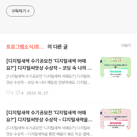
구독하기
더보기
프로그램소식/프로그램 소개
의 다른 글
[디지털새싹 수기공모전 '디지털새싹 어때
요?'] 디지털씨앗상 수상작 – 코딩 속 나의 깨
글 내용
달음
[디지털새싹 수기공모전 '디지털새싹 어때요?'] 디지털씨
앗상 수상작 – 코딩 속 나의 깨달음 안녕하세요. 디지털새
싹입니다. 오늘도 지난봄, 디지털새싹 캠프 참여 소감을 주
1
4
2023. 10. 27.
제로 한 디지털새싹 수기공모전 ‘디지털새싹 어때요?’ 수상
작을 소개해드리려 합니다. 디지털씨앗상 수상작 김희은님
의 작품 ‘코딩 속 나의 깨달음’ 함께 만나 볼까요? ▼ 원문
[디지털새싹 수기공모전 '디지털새싹 어때
보기 ▼ 코딩 속 나의 깨달음 김희은 디지털이라 할 때 디
지털에 익숙하지 않던 나는 코딩이 디지털인 줄도 몰랐다.
요?'] 디지털씨앗상 수상작 – 디지털새싹을
글 내용
게임 프로그램을 만들 때 쓰는 것이 코딩이라고 나는 인식
통한 배움이 맺은 작은 열매들
[디지털새싹 수기공모전 '디지털새싹 어때요?'] 디지털씨
해왔다. 하지만 내가 알던 것과는 다르게 코딩은 프로그램
앗상 수상작 – 디지털새싹을 통한 배움이 맺은 작은 열매들