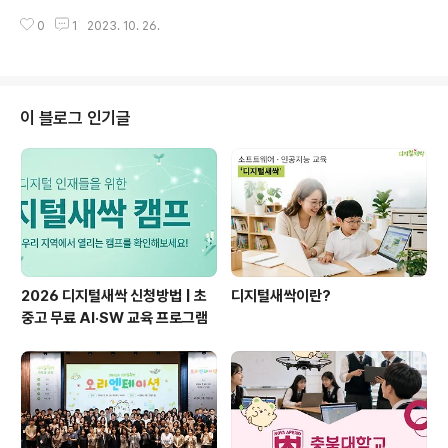
을 만드는 것만이 아닌 웹 사이트를 만드는 것도 코딩이라
안녕하세요. 디지털새싹입니다. 오늘도 지난봄, 디지털새
는 새로운 사실을 알게 되었다. 디지털 코딩 수업에 들어가
0
1
2023. 10. 26.
싹 캠프 참여 소감을 주제로 한 디지털새싹 수기공모전 ‘디
기 전 흥미로웠고 코딩에 빨리 ..
지털새싹 어때요?’ 수상작을 소개해드리려 합니다. 디지털
씨앗상 수상작 오정현님의 작품 ‘디지털새싹을 통한 배움
이 맺은 작은 열매들’ 함께 만나 볼까요? ▼ 원문 보기 ▼ ​ ​ ​
디지털새싹을 통한 배움이 맺은 작은 열매들​ 오정현 ​ ​ ‘메세
이 블로그 인기글
지가 도착했습니다.’ 새싹이 푸릇푸릇 돋아나는 4월, 학교
메신저를 통해 도착한 짧은 알림. 바로 대진대학교 디지털
인재 양성사업단과 함께 하는 디지털새싹 교육 프로그램
신청을 알리는 내용이었다. 평소 인공지능, 코딩, 드론에 관
심이 높았던 ..
2026 디지털새싹 신청방법 | 초
디지털새싹이란?
중고 무료 AI·SW 교육 프로그램