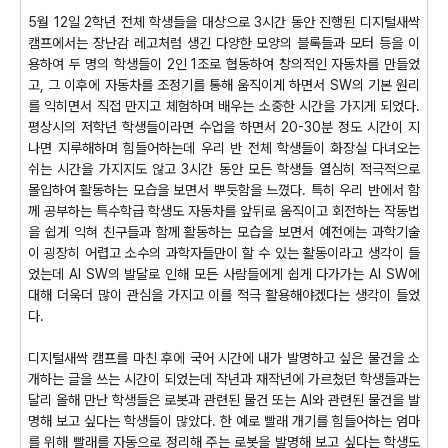
5월 12일 2학년 전체 학생들을 대상으로 3시간 동안 진행된 디지털새싹
캠프에서는 장난감 레고처럼 생긴 다양한 모양의 블록들과 모터 등을 이
용하여 두 명의 학생들이 2인 1조로 협동하여 창의적인 자동차를 만들었
고, 그 이후에 자동차를 조정기를 통해 움직이게 하면서 SW의 기본 원리
를 익히면서 직접 만지고 체험하며 배우는 소중한 시간을 가지게 되었다.
평상시의 저학년 학생들이라면 수업을 하면서 20-30분 정도 시간이 지
나면 지루해하며 힘들어하는데 우리 반 전체 학생들이 화장실 다녀오는
쉬는 시간을 가지지도 않고 3시간 동안 모든 학생들 열심히 적극적으로
몰입하여 활동하는 모습을 보면서 뿌듯함을 느꼈다. 특히 우리 반에서 함
께 공부하는 특수학급 학생도 자동차를 앞뒤로 움직이고 회전하는 작동법
을 쉽게 익혀 친구들과 함께 활동하는 모습을 보면서 예전에는 과학기술
이 굉장히 어렵고 소수의 과학자들만이 할 수 있는 활동이라고 생각이 들
었는데 AI SW의 발달로 인해 모든 사람들에게 쉽게 다가가는 AI SW에
대해 더욱더 많이 관심을 가지고 이를 적극 활용해야겠다는 생각이 들었
다.
디지털새싹 캠프를 마친 후에 국어 시간에 내가 발명하고 싶은 물건을 소
개하는 글을 쓰는 시간이 되었는데 작년과 재작년에 가르쳤던 학생들과는
달리 올해 만난 학생들은 로봇과 관련된 물건 또는 AI와 관련된 물건을 발
명해 보고 싶다는 학생들이 많았다. 한 예로 빨래 개기를 힘들어하는 엄마
를 위해 빨래를 자동으로 정리해 주는 로봇을 발명해 보고 싶다는 학생도