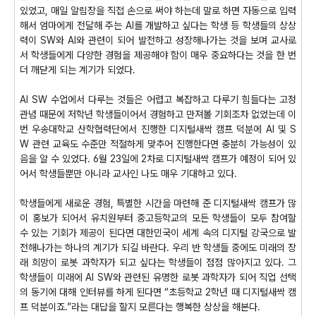
있었고, 매일 알림장을 직접 손으로 써야 하는데 말로 하면 자동으로 입력
해서 엄마에게 전달해 주는 AI를 개발하고 싶다는 학생 등 학생들의 상상
력이 SW와 AI와 관련이 되어 발전하고 성장해나가는 것을 보며 교사로
서 학생들에게 다양한 경험을 제공해야 함이 매우 중요하다는 것을 한 번
더 깨닫게 되는 계기가 되었다.
AI SW 수업에서 다루는 것들은 어렵고 복잡하고 다루기 힘들다는 고정
관념 때문에 저학년 학생들이어서 경험하고 만져볼 기회조차 없었는데 이
번 우송대학교 산학협력단에서 진행한 디지털새싹 캠프 덕분에 AI 및 S
W 관련 교육도 수준만 적절하게 맞추어 진행한다면 충분히 가능성이 있
음을 알 수 있었다. 6월 23일에 2차로 디지털새싹 캠프가 예정이 되어 있
어서 학생들뿐만 아니라 교사인 나도 매우 기대하고 있다.
학생들에게 새로운 경험, 특별한 시간을 마련해 준 디지털새싹 캠프가 많
이 홍보가 되어서 유치원부터 중고등학교의 모든 학생들이 모두 참여할
수 있는 기회가 제공이 된다면 대한민국이 세계 속의 디지털 강국으로 발
전해나가는 하나의 계기가 되길 바란다. 우리 반 학생들 중에도 미래의 장
래 희망이 로봇 과학자가 되고 싶다는 학생들이 점점 많아지고 있다. 그
학생들이 미래에 AI SW와 관련된 유명한 로봇 과학자가 되어 직업 선택
의 동기에 대해 인터뷰를 하게 된다면 “초등학교 2학년 때 디지털새싹 캠
프 덕분이죠.”라는 대답을 할지 모른다는 행복한 상상을 해본다.