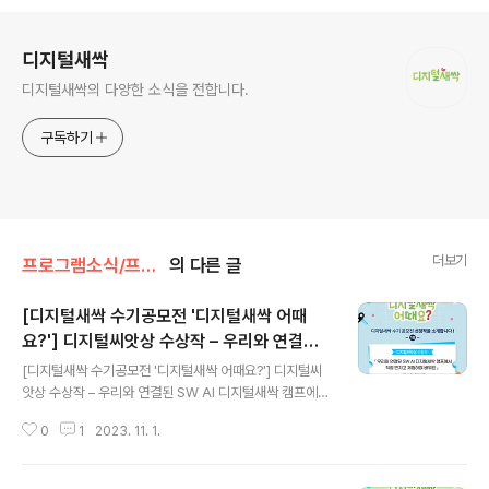
로그 정보
디지털새싹
디지털새싹의 다양한 소식을 전합니다.
구독하기
더보기
프로그램소식/프로그램 소개
의 다른 글
[디지털새싹 수기공모전 '디지털새싹 어때
요?'] 디지털씨앗상 수상작 – 우리와 연결된
글 내용
SW AI 디지털새싹 캠프에서 직접 만지고 체
[디지털새싹 수기공모전 '디지털새싹 어때요?'] 디지털씨
험하며 배워요
앗상 수상작 – 우리와 연결된 SW AI 디지털새싹 캠프에서
직접 만지고 체험하며 배워요 안녕하세요. 디지털새싹입니
0
1
2023. 11. 1.
다. 오늘도 지난봄, 디지털새싹 캠프 참여 소감을 주제로 한
디지털새싹 수기공모전 ‘디지털새싹 어때요?’ 수상작을 소
개해드리려 합니다. 디지털씨앗상 수상작 이새롬님의 작품