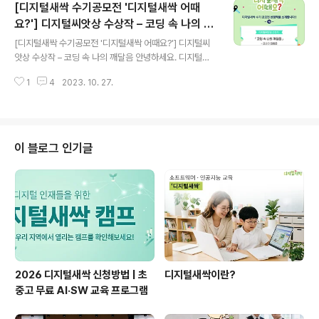
[디지털새싹 수기공모전 '디지털새싹 어때
‘우리와 연결된 SW AI 디지털새싹 캠프에서 직접 만지고
체험하며 배워요’ 함께 만나 볼까요? ▼ 원문 보기 ▼ ​ ​ ​ ​ 우
요?'] 디지털씨앗상 수상작 – 코딩 속 나의 깨
글 내용
리와 연결된 SW AI 디지털새싹 캠프에서 직접 만지고 체
달음
[디지털새싹 수기공모전 '디지털새싹 어때요?'] 디지털씨
험하며 배워요​ 이새롬 ​ ​ 2023년 새해를 시작하면서 디지
앗상 수상작 – 코딩 속 나의 깨달음 안녕하세요. 디지털새
털새싹 캠프 홍보자료를 보면서 올해 저학년을 맡게 되었
싹입니다. 오늘도 지난봄, 디지털새싹 캠프 참여 소감을 주
지만 참여하고 싶다는 생각이 들었다. 하지만 다양한 외부
1
4
2023. 10. 27.
제로 한 디지털새싹 수기공모전 ‘디지털새싹 어때요?’ 수상
기관에서 ..
작을 소개해드리려 합니다. 디지털씨앗상 수상작 김희은님
의 작품 ‘코딩 속 나의 깨달음’ 함께 만나 볼까요? ▼ 원문
보기 ▼ 코딩 속 나의 깨달음 김희은 디지털이라 할 때 디
지털에 익숙하지 않던 나는 코딩이 디지털인 줄도 몰랐다.
이 블로그 인기글
게임 프로그램을 만들 때 쓰는 것이 코딩이라고 나는 인식
해왔다. 하지만 내가 알던 것과는 다르게 코딩은 프로그램
을 만드는 것만이 아닌 웹 사이트를 만드는 것도 코딩이라
는 새로운 사실을 알게 되었다. 디지털 코딩 수업에 들어가
기 전 흥미로웠고 코딩에 빨리 ..
2026 디지털새싹 신청방법 | 초
디지털새싹이란?
중고 무료 AI·SW 교육 프로그램