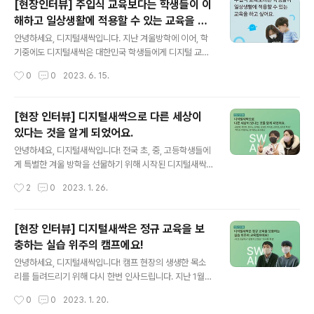
[현장인터뷰] 주입식 교육보다는 학생들이 이
인터뷰] 학생들이 하고 싶은 것을 하는 학교를 [디모아 저
해하고 일상생활에 적용할 수 있는 교육을 하
동초등학교 디지털새싹 교육캠프 현장 인터뷰] 학생들이
글 내용
고 싶어요.
하고 싶은 것을 하는 학교를 만들고 싶... blog.naver.co
안녕하세요, 디지털새싹입니다. 지난 겨울방학에 이어, 학
m
기중에도 디지털새싹은 대한민국 학생들에게 디지털 교육
기회를 제공하기 위해 31개 운영기관과 함께 열심히 달리
작성시간
0
0
2023. 6. 15.
고 있습니다. 이번 디지털새싹 캠프에서는 어떻게 진행되
는지 궁금하신 여러분들을 위해 현장의 목소리를 전해드리
겠습니다. 궁금하시다면 지금 바로 이미지 혹은 아래 링크
[현장 인터뷰] 디지털새싹으로 다른 세상이
를 클릭해주세요! ★ 콘텐츠 바로가기 : https://blog.nav
있다는 것을 알게 되었어요.
er.com/new_sac/223115233306 [어썸스쿨(컨소시
글 내용
엄 글로랑) 지축초등학교 디지털새싹 교육캠프 현장 인터
안녕하세요, 디지털새싹입니다! 전국 초, 중, 고등학생들에
뷰] 주입식 교육보다 [어썸스쿨(컨소시엄 글로랑) 지축초
게 특별한 겨울 방학을 선물하기 위해 시작된 디지털새싹
등학교 디지털새싹 교육캠프 현장 인터뷰] 주입식 교육보
캠프🌱90개의 운영기관에서 준비한 다양한 캠프들이 전
작성시간
2
0
2023. 1. 26.
다는 학생들이 ... blog.naver.com
국에서 활발하게 진행되고 있습니다! 실제 캠프 현장의 생
생한 목소리 또한 궁금하셨을 여러분들을 위해 캠프에 참
여한 학교 관계자, 학생, 학부모님의 인터뷰를 소개합니다.
[현장 인터뷰] 디지털새싹은 정규 교육을 보
지난 1월 17일, 가천대학교에서 진행하는 집합형 프로그램
충하는 실습 위주의 캠프에요!
'아두이노로 식물 키워봐요!’ 와 ‘엔트리로 자동 자동차 코
글 내용
딩해 봐요!’ 현장을 다녀왔어요! 가천대학교 디지털새싹 캠
안녕하세요, 디지털새싹입니다! 캠프 현장의 생생한 목소
프에 참여한 학생들과 학부모님들의 인터뷰 함께 읽어봐
리를 들려드리기 위해 다시 한번 인사드립니다. 지난 1월 1
요! / 윤필영, 최현호 학생 인터뷰 오늘의 배움을 성장과 자
3일, 아산시 청소년교육문화센터에서는 남서울대학교의
작성시간
0
0
2023. 1. 20.
기 계발의 원동력으로 삼겠다는 윤필영, 최현호 학생의 인
집합형 캠프 "인공지능 스피커" 캠프가 진행되었는데요. 오