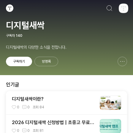
검색하기
티스토리
디지털새싹
구독자
140
디지털새싹의 다양한 소식을 전합니다.
구독하기
방명록
신고하기 레이어
열기
인기글
디지털새싹이란?
0
0
조회
84
2026 디지털새싹 신청방법 | 초중고 무료 A
I·SW 교육 프로그램
0
0
조회
81