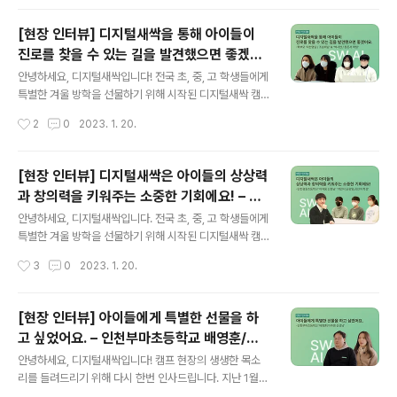
터뷰입니다. Q. 안녕하세요, 자기소..
늘은 남서울대학교 디지털새싹 캠프에 참여한 아산고등학
교 김병식 선생님과 조지훈 학생의 인터뷰를 준비했습니
[현장 인터뷰] 디지털새싹을 통해 아이들이
다. 아산고등학교 프로그래밍 동아리 '인크루트'에서 지도
진로를 찾을 수 있는 길을 발견했으면 좋겠어
교사 김병식 선생님의 지휘아래 모두 함께 디지털새싹 캠
글 내용
요 – 학부모 이선영/조승희님, 박시현/장준서
프에 참여하게 되었다고 하는데요. 자세한 내용은 아래 영
안녕하세요, 디지털새싹입니다! 전국 초, 중, 고 학생들에게
학생-
상을 통해 확인해 보시죠! 아산고등학교의 김병식 선생님,
특별한 겨울 방학을 선물하기 위해 시작된 디지털새싹 캠
조지훈 학생과 함께한 인터뷰는 잘 보셨나요? 학생들에게
프🌱 90개의 운영기관에서 준비한 다양한 캠프들이 전국
작성시간
2
0
2023. 1. 20.
친숙한 형태로 다가가 소프트웨어·인공지능에 흥미를 가질
에서 활발하게 진행되고 있습니다! 실제 캠프 현장의 생생
수 있도록 지금 이 순간에도 디지털새싹🌱에서는 90개..
한 목소리 또한 궁금하셨을 여러분들을 위해 캠프에 참여
한 학교 관계자, 학생, 학부모님의 인터뷰를 소개해드리려
[현장 인터뷰] 디지털새싹은 아이들의 상상력
합니다. 지난 1월 11일, 화성 YBM 연수원에서 맘이랜서의
과 창의력을 키워주는 소중한 기회에요! – 이
집합형 프로그램 ‘SW.AI 사이언스 챌린지 해커톤’의 첫번
글 내용
재웅 선생님, 최민서/김강일/김민아 학생-
째 캠프가 시작되었어요! 맘이랜서 디지털새싹 캠프에 참
안녕하세요, 디지털새싹입니다. 전국 초, 중, 고 학생들에게
여한 학생들과 학부모님들의 인터뷰 지금 바로 만나볼까
특별한 겨울 방학을 선물하기 위해 시작된 디지털새싹 캠
요? /학부모 이선영 님, 조승희 님 인터뷰 아이들이 디지털
프! 선생님, 학부모님, 학생들의 뜨거운 관심과 함께 90개
작성시간
3
0
2023. 1. 20.
새싹 캠프를 통해 진로나 새로운 관심사를 발견하기를 바
의 운영기관에서 준비한 다양한 캠프들이 전국에서 활발하
란다는 학부모 이선영 님, 조승희 님의..
게 진행되고 있는데요. 오늘도 실제 캠프 현장의 생상한 목
소리 또한 궁금하셨을 여러분들을 위해 캠프에 참여한 학
[현장 인터뷰] 아이들에게 특별한 선물을 하
교 관계자, 학생들의 인터뷰를 담아왔어요. 지난 1월 10일,
고 싶었어요. – 인천부마초등학교 배영훈/이
인천경원초등학교에서는 공주교육대학교의 방문형 프로그
글 내용
주영 선생님
램 "만들면서 배우는 로봇코딩 교실"이 진행됐는데요. 인천
안녕하세요, 디지털새싹입니다! 캠프 현장의 생생한 목소
경원초등학교 이재웅 선생님, 최민서 학생, 김강일 학생, 김
리를 들려드리기 위해 다시 한번 인사드립니다. 지난 1월 6
민아 학생과 함께한 인터뷰를 함께 만나볼까요? / 경원초등
일, 부마초등학교에서는 로보티즈의 방문형 캠프 "반려로