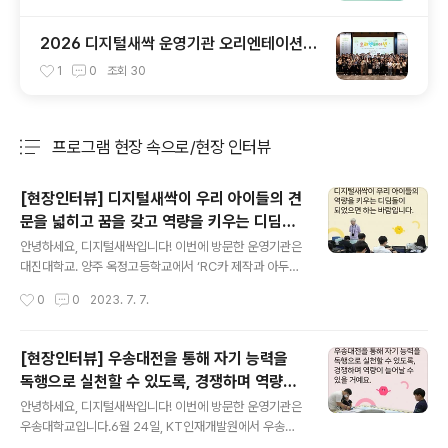
2026 디지털새싹 운영기관 오리엔테이션을
진행했습니다! 🌱
1
0
조회
30
프로그램 현장 속으로/현장 인터뷰
분류 전체보기
주요 글 목록
[현장인터뷰] 디지털새싹이 우리 아이들의 견
문을 넓히고 꿈을 갖고 역량을 키우는 디딤돌
글 내용
이 되었으면 하는 바람입니다.
​안녕하세요, 디지털새싹입니다! 이번에 방문한 운영기관은
대진대학교. 양주 옥정고등학교에서 ‘RC카 제작과 아두이
노 스케치 프로그래밍’ 캠프의 마지막 수업이 진행되었습
작성시간
0
0
2023. 7. 7.
니다. 궁금하시다면 바로 이미지 혹은 아래 링크를 클릭해
주세요! ★콘텐츠 바로가기: https://blog.naver.com/n
ew_sac/223148294168 [대진대학교 디지털새싹 교
[현장인터뷰] 우송대전을 통해 자기 능력을
육캠프 현장 인터뷰] 디지털새싹이 우리 아이들의 견문을
독행으로 실천할 수 있도록, 경쟁하며 역량이
넓히고 꿈 [대진대학교 디지털새싹 교육캠프 현장 인터뷰]
글 내용
늘어날 수 있을 거예요.
디지털새싹이 우리 아이들의 견문을 넓히고 꿈을 갖고 역
​안녕하세요, 디지털새싹입니다! 이번에 방문한 운영기관은
량... blog.naver.com
우송대학교입니다.6월 24일, KT인재개발원에서 우송대
학교의 ‘우송대전’이 펼쳐졌는데요. 우송대전이란 학기중